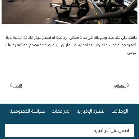
فظ على نشاطك وحيويتك في صالة معاني الرياضية. تم تجهيز مركز اللياقة البدنية لدينا
جهزة حديثة ومساحات واسعة لممارسة التمارين الرياضية، وهو مصمم لمواكبة روتينك
يومي.
السابق
التالي
يفتح
الوظائف
النشرة الإخبارية
المراجعات
سياسة الخصوصية
في
علامة
تبويب