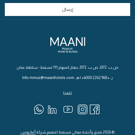
جديدة
إرسال
ص.ب. 3372، ص.ب. 3372، جهاز كمبيوتر 111 مسقط - سلطنة عمان
ر: +968 2262 6000+ | هـ: Info.mmus@maanihotels.com
تابعنا
©
2026
فندق وأجنحة معاني مسقط | تصميم شركة
أماديوس