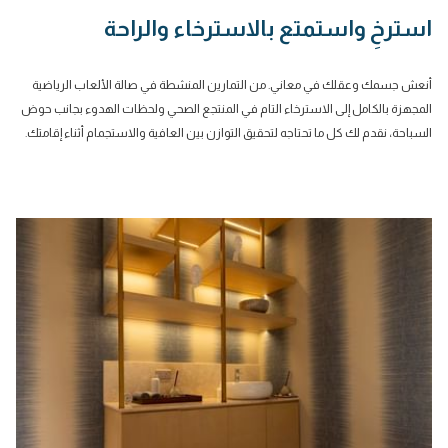
التالية
الشرائح
استرخِ واستمتع بالاسترخاء والراحة
إلى
تحديث
المحتوى
أنعش جسمك وعقلك في معاني. من التمارين المنشطة في صالة الألعاب الرياضية
أعلاه
المجهزة بالكامل إلى الاسترخاء التام في المنتجع الصحي ولحظات الهدوء بجانب حوض
السباحة، نقدم لك كل ما تحتاجه لتحقيق التوازن بين العافية والاستجمام أثناء إقامتك.