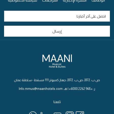
الوظائف
النشرة الإخبارية
المراجعات
سياسة الخصوصية
في
علامة
تبويب
جديدة
إرسال
ص.ب. 3372، ص.ب. 3372، جهاز كمبيوتر 111 مسقط - سلطنة عمان
ر: +968 2262 6000+ | هـ: Info.mmus@maanihotels.com
تابعنا