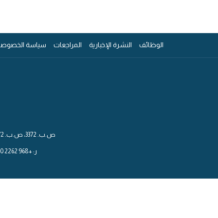
يفتح
الوظائف
النشرة الإخبارية
المراجعات
سياسة الخصوصي
في
علامة
تبويب
جديدة
ص.ب. 3372، ص.ب. 3372، جهاز كمبيوتر 111 مسقط - سلطنة عمان
ر: +968 2262 6000+ | هـ: Info.mmus@maanihotels.com