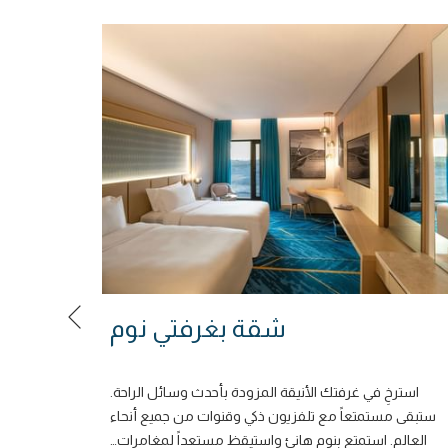
التالي
شقة بغرفتي نوم
ش
استرخِ في غرفتك الأنيقة المزودة بأحدث وسائل الراحة.
توفر شققن
ستبقى مستمتعاً مع تلفزيون ذكي وقنوات من جميع أنحاء
حديثة وم
العالم. استمتع بنوم هانئ واستيقظ مستعداً لمغامرات
…
يوم على ال