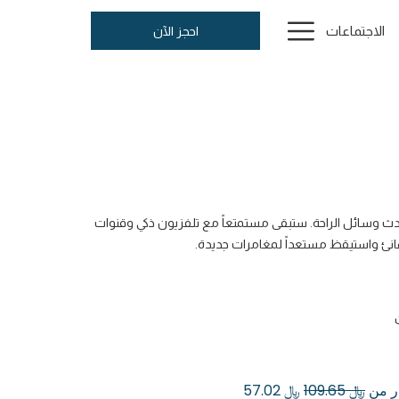
Hamburger
الاجتماعات
احجز الآن
Menu
حدث وسائل الراحة. ستبقى مستمتعاً مع تلفزيون ذكي وقنوات
هانئ واستيقظ مستعداً لمغامرات جديدة.
ار من
﷼ 109.65
﷼ 57.02