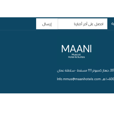
ة
إرسال