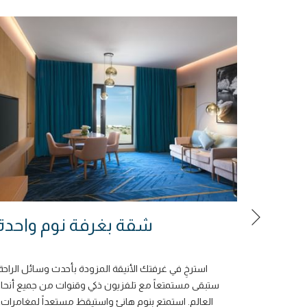
ة على
شقة بغرفة نوم واحدة
السابق
سباحة
 السباحة.
استرخِ في غرفتك الأنيقة المزودة بأحدث وسائل الراحة.
كم جميعاً
ستبقى مستمتعاً مع تلفزيون ذكي وقنوات من جميع أنحاء
ث البرامج
…
العالم. استمتع بنوم هانئ واستيقظ مستعداً لمغامرات
…