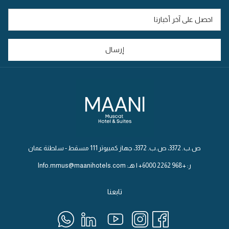
علامة
احجز الآن
تبويب
جديدة
إرسال
ص.ب. 3372، ص.ب. 3372، جهاز كمبيوتر 111 مسقط - سلطنة عمان
ر: +968 2262 6000+ | هـ: Info.mmus@maanihotels.com
تابعنا