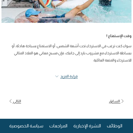
ت الإستمتاع !
اء كنت ترغب في الاسترخاء تحت أشعة الشمس، أو الاستمتاع بسباحة هادئة، أو
ساطة الاسترخاء مع مشروب بارد إلى جانبك، فإن مسبح معاني هو الملاذ المثالي
استرخاء والمتعة العائلية.
ار: 7 ريال للشخص
قراءة المزيد
فال: 5 ريال اقل من 10 سنه
حجز عن طريق الهاتف
السابق
التالي
+968 2262 60
حجز عن طريق الايميل
Info.mmus@maanihotels.co
يفتح
الوظائف
النشرة الإخبارية
المراجعات
سياسة الخصوصية
في