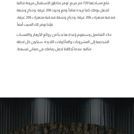
تبلغ مساحتها 720 متر مربع. توفر مناطق الاستقبال مرونة مثالية
لتجعل يومك كما تريده تماماً. ومع وجود 206 غرفة، وجناح وشقة
فندقية مجهزة بـ 206 غرفة، وجناح وشقة فندقية مجهزة بـ 206 غرفة،
فإننا نوفر لك المبيت أيضاً.
حدّد التفاصيل وسنقوم بإعدادها بدءاً من روائع الأزهار واللمسات
الشخصية إلى المشروبات والمأكولات اللذيذة. ستكون كل لحظة
مثالية عندما تُخطّط لحفل زفافك في معاني مسقط.