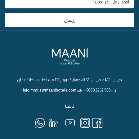
تبويب
جديدة
إرسال
ص.ب. 3372، ص.ب. 3372، جهاز كمبيوتر 111 مسقط - سلطنة عمان
ر: +968 2262 6000+ | هـ: Info.mmus@maanihotels.com
تابعنا