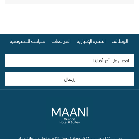
يفتح
الوظائف
النشرة الإخبارية
المراجعات
سياسة الخصوصية
في
علامة
تبويب
جديدة
إرسال
ص.ب. 3372، ص.ب. 3372، جهاز كمبيوتر 111 مسقط - سلطنة عمان