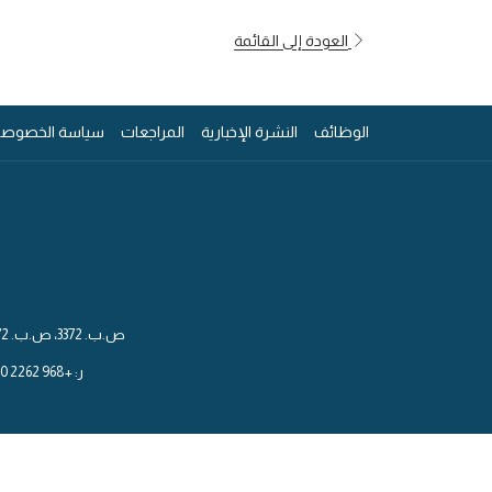
العودة إلى القائمة
يفتح
الوظائف
النشرة الإخبارية
المراجعات
سياسة الخصوصي
في
علامة
تبويب
جديدة
ص.ب. 3372، ص.ب. 3372، جهاز كمبيوتر 111 مسقط - سلطنة عمان
ر: +968 2262 6000+ | هـ: Info.mmus@maanihotels.com