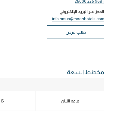
+968 226 26000
الحجز عبر البريد الإلكتروني
info.nmus@moanhotels.com
طلب عرض
مخطط السعة
قاعة اللبان
115