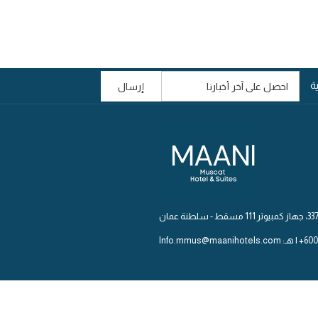
ة
إرسال