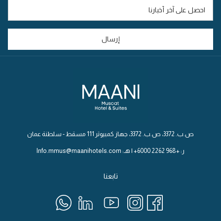
علامة
تبويب
جديدة
إرسال
ص.ب. 3372، ص.ب. 3372، جهاز كمبيوتر 111 مسقط - سلطنة عمان
ر: +968 2262 6000+ | هـ: Info.mmus@maanihotels.com
تابعنا